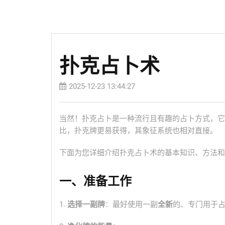
扑克占卜术
2025-12-23 13:44:27
当然！扑克占卜是一种流行且有趣的占卜方式，它
比，扑克牌更易获得，其象征系统也相对直接。
下面为您详细介绍扑克占卜术的基本知识、方法和
一、准备工作
1.
选择一副牌
：最好使用一副
全新
的、专门用于