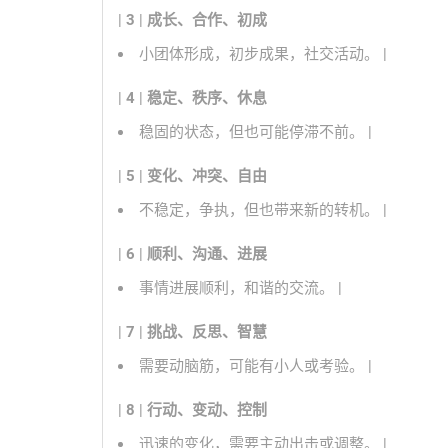
|
3
|
成长、合作、初成
小团体形成，初步成果，社交活动。 |
|
4
|
稳定、秩序、休息
稳固的状态，但也可能停滞不前。 |
|
5
|
变化、冲突、自由
不稳定，争执，但也带来新的转机。 |
|
6
|
顺利、沟通、进展
事情进展顺利，和谐的交流。 |
|
7
|
挑战、反思、智慧
需要动脑筋，可能有小人或考验。 |
|
8
|
行动、变动、控制
迅速的变化，需要主动出击或调整。 |