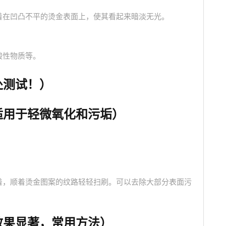
着在凹凸不平的烫金表面上，使其看起来暗淡无光。
酸性物质等。
处测试！）
适用于轻微氧化和污垢）
着，顺着烫金图案的纹路轻轻扫刷。可以去除大部分表面污
效果显著，常用方法）