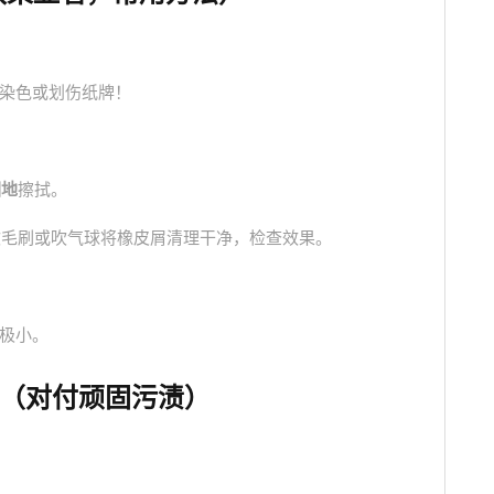
染色或划伤纸牌！
围地
擦拭。
软毛刷或吹气球将橡皮屑清理干净，检查效果。
极小。
带（对付顽固污渍）