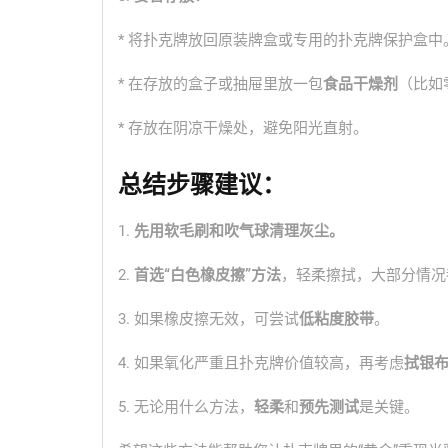
* 将扑克牌放回原装牌盒或专用的扑克牌保护盒中
* 在存放的盒子或抽屉里放一包
食品干燥剂
（比如
* 存放在阴凉干燥处，避免阳光直射。
总结步骤建议：
1.
先用软毛刷和吹气球清理灰尘。
2.
首选“白色橡皮擦”方法
，轻柔擦拭，大部分情况
3. 如果橡皮擦无效，可尝试
低粘度胶带
。
4. 如果氧化严重且扑克牌价值较高，再考虑
拭银
5. 无论用什么方法，
轻柔
和
预先测试
是关键。