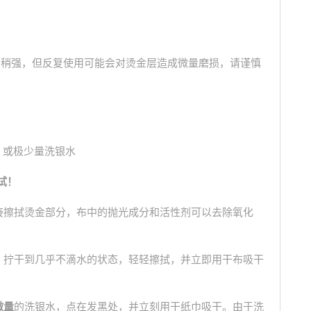
皮擦稍强，但反复使用可能会对烫金层造成微量磨损，请谨慎
）
、或极少量洗银水
试！
接擦拭烫金部分，布中的抛光成分和活性剂可以去除氧化
。拧干到几乎不滴水的状态，轻轻擦拭，并立即用干布吸干
微量
的洗银水，点在发黑处，并立刻用干纸巾吸干。由于洗