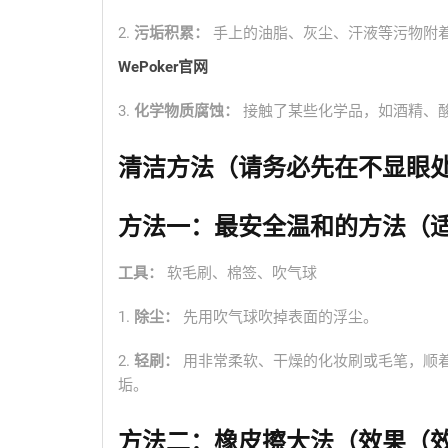
2.
污垢积累：
手上的油脂、灰尘、汗液等污物附
WePoker官网
3.
化学物质腐蚀：
接触了某些化学品，如酒精、
清洁方法（请务必先在不显眼
方法一：最安全温和的方法（
工具：
软毛刷、棉签、吹气球
1.
除尘：
先用吹气球吹掉表面的浮尘。
2.
轻刷：
用非常柔软、干燥的化妆刷或毛笔，顺
垢。
方法二：橡皮擦大法（效果（