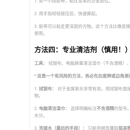
1. 剪一小段胶带，粘在变黑的烫金部位。
2. 用手指轻轻按压后，快速撕起。
3. 胶带可以粘走更深层的污物。这个方法比橡
使用。
方法四：专业清洁剂（慎用！
工具：
拭银布、电脑屏幕清洁湿巾（不含酒精）
*
这是一个有风险的方法，务必先在废牌或边角测
1.
拭银布：
对于金属氧化非常有效。用拭银布直
物。
2.
电脑清洁湿巾：
选择明确标注
不含酒精
的型号
水分。
3.
洗银水（最后的手段）：
只能用棉签蘸取
极其