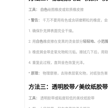
工具：
白色
绘图橡皮或软质橡皮擦
*
警告：
千万不要用有色或含研磨颗粒的橡皮，会
1. 确保扑克牌表面完全干燥。
2. 用
白色
橡皮擦在变黑的烫金部分
轻轻地、小范
3. 橡皮屑会带走氧化物和污垢。擦拭几下后，用
4. 重复此过程，直到金色恢复光泽。
*
原理：
物理摩擦，去除表层氧化物，对纸张伤害
方法三：透明胶带/美纹纸胶
工具：
透明胶带或粘度较低的美纹纸胶带