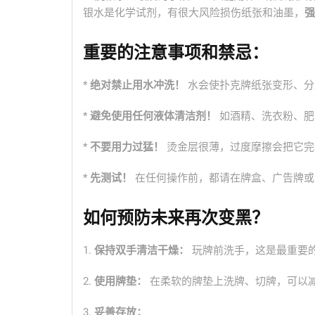
银水是化学试剂，有很大风险损伤纸张和油墨，
强
重要的注意事项和禁忌：
*
绝对禁止用水冲洗！
水会使扑克牌纸张变形、分
*
避免使用任何液体清洁剂！
如酒精、洗衣粉、肥
*
不要用力过猛！
烫金层很薄，过度摩擦会把它完
*
先测试！
在任何操作前，都请在牌盒、广告牌或
如何预防未来再次变黑？
1.
保持双手清洁干燥：
玩牌前洗手，这是最重要
2.
使用牌垫：
在柔软的牌垫上洗牌、切牌，可以
3.
妥善存放：