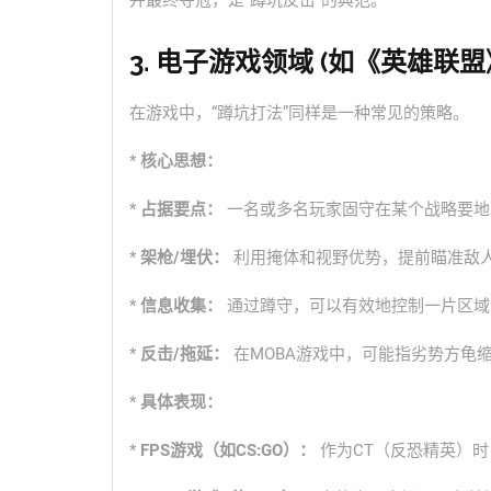
并最终夺冠，是“蹲坑反击”的典范。
3. 电子游戏领域 (如《英雄联
在游戏中，“蹲坑打法”同样是一种常见的策略。
*
核心思想：
*
占据要点：
一名或多名玩家固守在某个战略要地
*
架枪/埋伏：
利用掩体和视野优势，提前瞄准敌人
*
信息收集：
通过蹲守，可以有效地控制一片区域
*
反击/拖延：
在MOBA游戏中，可能指劣势方龟
*
具体表现：
*
FPS游戏（如CS:GO）：
作为CT（反恐精英）