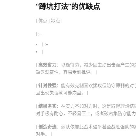
“蹲坑打法”的优缺点
| 优点 | 缺点 |
| :--
| :--
|
|
高效省力
：以逸待劳，减少因主动出击而产生的失
缺乏观赏性，容易受到批评。 |
|
针对性强
：能有效克制喜欢猛攻但防守薄弱的对手
旦出现失误就可能崩盘。 |
|
结果务实
：在实力不如对方时，这是取得理想结果
对手极有耐心，不轻易压上，或者破密集防守能力
|
创造奇迹
：弱队依靠此战术逼平甚至战胜强队的案
对手。 |