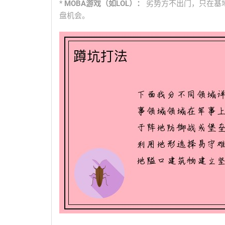
*
MOBA游戏（如LOL）：
劣势方不出门，只在基
盘机会。