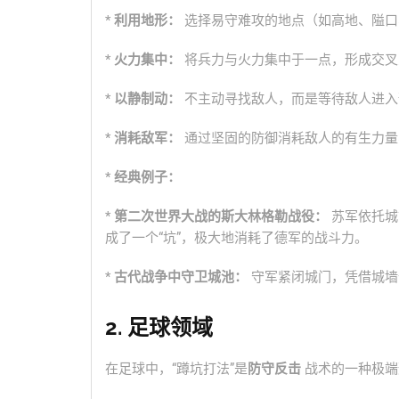
*
利用地形：
选择易守难攻的地点（如高地、隘口
*
火力集中：
将兵力与火力集中于一点，形成交叉
*
以静制动：
不主动寻找敌人，而是等待敌人进入
*
消耗敌军：
通过坚固的防御消耗敌人的有生力量
*
经典例子：
*
第二次世界大战的斯大林格勒战役：
苏军依托城
成了一个“坑”，极大地消耗了德军的战斗力。
*
古代战争中守卫城池：
守军紧闭城门，凭借城墙
2. 足球领域
在足球中，“蹲坑打法”是
防守反击
战术的一种极端