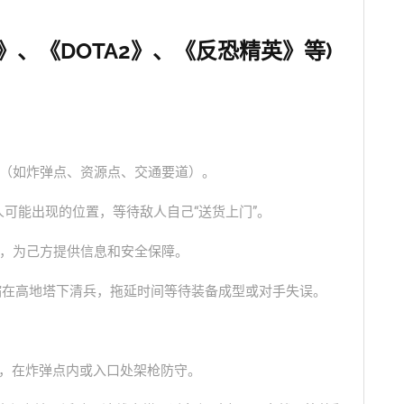
盟》、《DOTA2》、《反恐精英》等)
（如炸弹点、资源点、交通要道）。
可能出现的位置，等待敌人自己“送货上门”。
，为己方提供信息和安全保障。
缩在高地塔下清兵，拖延时间等待装备成型或对手失误。
时，在炸弹点内或入口处架枪防守。