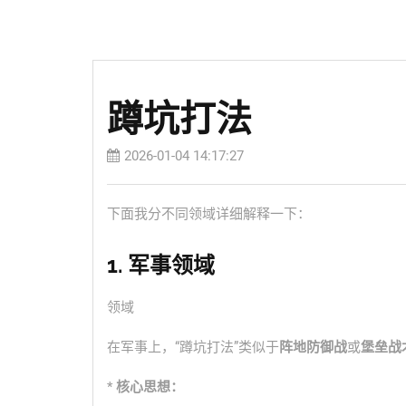
蹲坑打法
2026-01-04 14:17:27
下面我分不同领域详细解释一下：
1. 军事领域
领域
在军事上，“蹲坑打法”类似于
阵地防御战
或
堡垒战
*
核心思想：