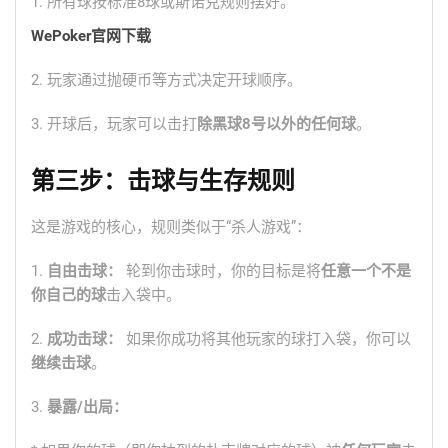
1. 所有球按标准8球或斯诺克规则摆好。
WePoker官网下载
2. 玩家通过抛硬币等方式决定开球顺序。
3. 开球后，玩家可以击打
除黑球8号以外的任何球
。
第三步：击球与生存规则
这是游戏的核心，规则类似于“杀人游戏”：
1.
自由击球：
轮到你击球时，你的目标是将
任意一个不是
你自己的球
击入袋中。
2.
成功击球：
如果你成功将其他玩家的球打入袋，你可以
继续击球
。
3.
暴露/出局：