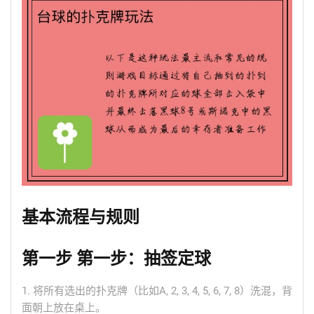
基本流程与规则
第一步 第一步：抽签定球
1. 将所有选出的扑克牌（比如A, 2, 3, 4, 5, 6, 7, 8）洗混，背
面朝上放在桌上。