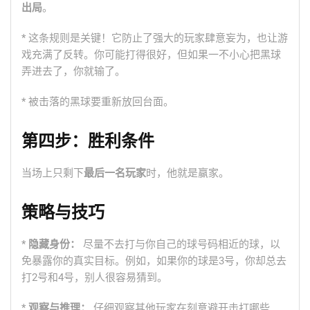
出局
。
* 这条规则是关键！它防止了强大的玩家肆意妄为，也让游
戏充满了反转。你可能打得很好，但如果一不小心把黑球
弄进去了，你就输了。
* 被击落的黑球要重新放回台面。
第四步：胜利条件
当场上只剩下
最后一名玩家
时，他就是赢家。
策略与技巧
*
隐藏身份：
尽量不去打与你自己的球号码相近的球，以
免暴露你的真实目标。例如，如果你的球是3号，你却总去
打2号和4号，别人很容易猜到。
*
观察与推理：
仔细观察其他玩家在刻意避开击打哪些