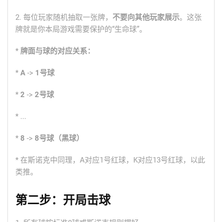
2. 每位玩家随机抽取一张牌，
不要向其他玩家展示
。这张
牌就是你本局游戏需要保护的“生命球”。
*
牌面与球的对应关系：
*
A
->
1号球
*
2
->
2号球
* ...
*
8
->
8号球（黑球）
* 在斯诺克中同理，A对应1号红球，K对应13号红球，以此
类推。
第二步：开局击球