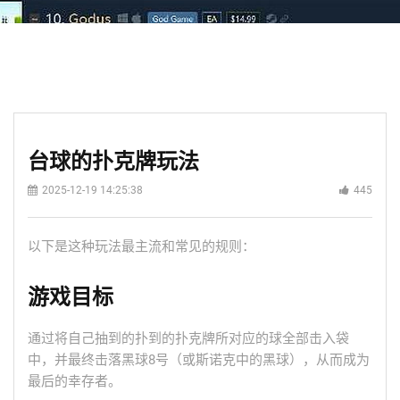
台球的扑克牌玩法
2025-12-19 14:25:38
445
以下是这种玩法最主流和常见的规则：
游戏目标
通过将自己抽到的扑到的扑克牌所对应的球全部击入袋
中，并最终击落黑球8号（或斯诺克中的黑球），从而成为
最后的幸存者。