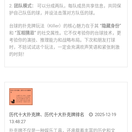
2.
团队模式：
可以分成两队，每队成员共享信息，共同保
护自己队伍的球，并设法击落对方队伍的球。
台球的扑克牌玩法（Killer）的核心魅力在于其
“隐藏身份”
和
“互相猜忌”
的社交属性。它不仅考验你的台球技术，更
考验你的演技、推理能力和战略布局。下次和朋友打球
时，不妨试试这个玩法，一定会充满欢声笑语和紧张刺激
的时刻！
历代十大扑克牌、历代十大扑克牌排名
2025-12-19
13:48:27
扑克牌不仅是一种娱乐工具，还承载着丰富的历史和文