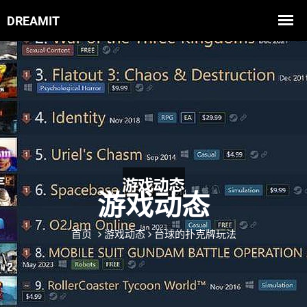
游戏动态
首页
游戏动态
台球的扑克牌玩法