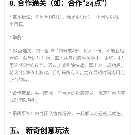
8. 合作通关（如：合作“24点”）
*
基本玩法
：不是互相对抗，而是4人作为一个团队挑战一
个目标。
*
举例
：
*
24点通关
：将一副牌平均分成4份，每人一份，不能互相
看牌。然后同时开始，每人从自己牌堆顶翻出一张牌，4人
用这4张牌的数字，通过加减乘除快速计算出24。成功后，
将这4张牌移出游戏。目标是所有人合力在最短时间内用完
所有的牌。
*
合作接龙
：共同完成一个巨大的纸牌接龙，规定时间内完
成则团队胜利。
*
乐趣所在
：培养团队协作精神，一起解决难题的成就感。
五、 新奇创意玩法