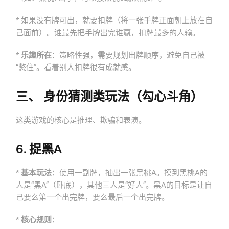
* 如果没有牌可出，就要扣牌（将一张手牌正面朝上放在自
己面前）。谁最先把手牌出完谁赢，扣牌最多的人输。
*
乐趣所在
：策略性强，需要规划出牌顺序，避免自己被
“憋住”。看着别人扣牌很有成就感。
三、 身份猜测类玩法（勾心斗角）
这类游戏的核心是推理、欺骗和表演。
6. 捉黑A
*
基本玩法
：使用一副牌，抽出一张黑桃A。摸到黑桃A的
人是“黑A”（卧底），其他三人是“好人”。黑A的目标是让自
己要么第一个出完牌，要么最后一个出完牌。
*
核心规则
：