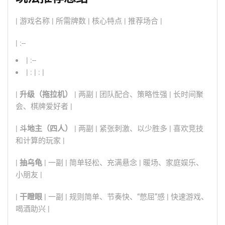
| 游戏名称 | 所需牌数 | 核心特点 | 推荐场合 |
| :--
| :--
| : | : |
|
升级（拖拉机）
| 两副 | 团队配合、策略性强 | 长时间聚
会、棋牌爱好者 |
|
斗地主（四人）
| 两副 | 紧张刺激、以少胜多 | 喜欢竞技
和计算的玩家 |
|
抽乌龟
| 一副 | 简单轻松、充满悬念 | 暖场、家庭娱乐、
小朋友 |
|
干瞪眼
| 一副 | 规则简单、节奏快、“憋屈”感 | 快速游戏、
喝酒助兴 |