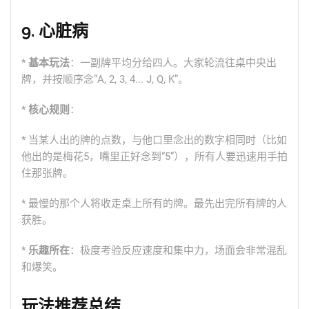
9. 心脏病
*
基本玩法
：一副牌平均分给四人。大家轮流往桌中央出
牌，并按顺序念“A, 2, 3, 4... J, Q, K”。
*
核心规则
：
* 当某人出的牌的点数，与他口里念出的数字相同时（比如
他出的是梅花5，嘴里正好念到“5”），所有人要迅速用手拍
住那张牌。
* 最慢的那个人将收走桌上所有的牌。最先出完所有牌的人
获胜。
*
乐趣所在
：极度考验反应速度和集中力，场面会非常混乱
和爆笑。
玩法推荐总结