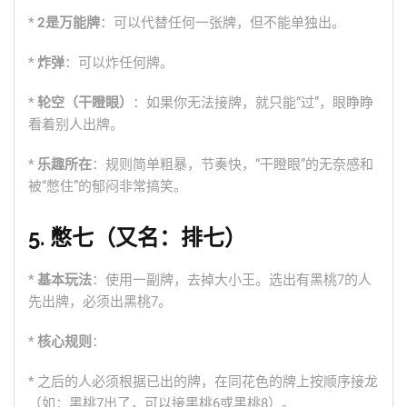
*
2是万能牌
：可以代替任何一张牌，但不能单独出。
*
炸弹
：可以炸任何牌。
*
轮空（干瞪眼）
：如果你无法接牌，就只能“过”，眼睁睁
看着别人出牌。
*
乐趣所在
：规则简单粗暴，节奏快，“干瞪眼”的无奈感和
被“憋住”的郁闷非常搞笑。
5. 憋七（又名：排七）
*
基本玩法
：使用一副牌，去掉大小王。选出有黑桃7的人
先出牌，必须出黑桃7。
*
核心规则
：
* 之后的人必须根据已出的牌，在同花色的牌上按顺序接龙
（如：黑桃7出了，可以接黑桃6或黑桃8）。