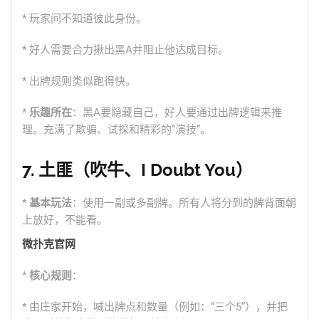
* 玩家间不知道彼此身份。
* 好人需要合力揪出黑A并阻止他达成目标。
* 出牌规则类似跑得快。
*
乐趣所在
：黑A要隐藏自己，好人要通过出牌逻辑来推
理。充满了欺骗、试探和精彩的“演技”。
7. 土匪（吹牛、I Doubt You）
*
基本玩法
：使用一副或多副牌。所有人将分到的牌背面朝
上放好，不能看。
微扑克官网
*
核心规则
：
* 由庄家开始，喊出牌点和数量（例如：“三个5”），并把