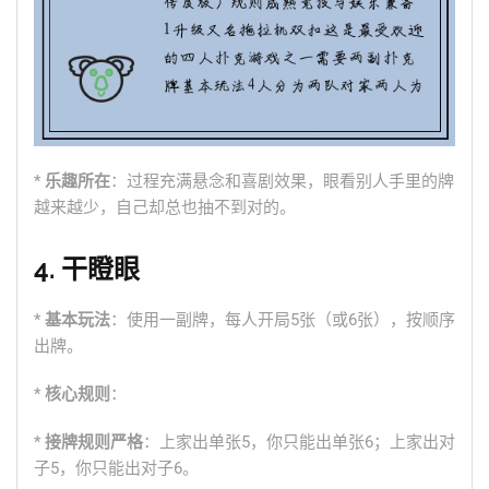
*
乐趣所在
：过程充满悬念和喜剧效果，眼看别人手里的牌
越来越少，自己却总也抽不到对的。
4. 干瞪眼
*
基本玩法
：使用一副牌，每人开局5张（或6张），按顺序
出牌。
*
核心规则
：
*
接牌规则严格
：上家出单张5，你只能出单张6；上家出对
子5，你只能出对子6。