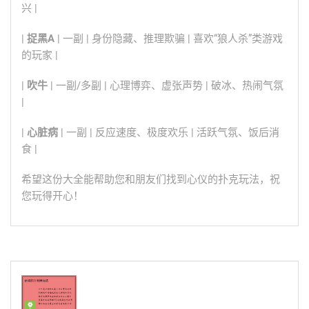
兴 |
|
捉黑A
| 一副 | 身份隐藏、推理欺骗 | 喜欢“狼人杀”类游戏
的玩家 |
|
吹牛
| 一副/多副 | 心理博弈、虚张声势 | 破冰、热闹气氛
|
|
心脏病
| 一副 | 反应速度、极度欢乐 | 活跃气氛、饭后消
食 |
希望这份大全能帮助您和朋友们找到心仪的扑克玩法，祝
您玩得开心！