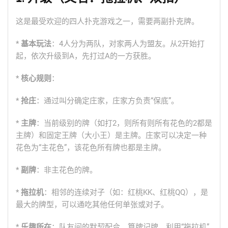
这是最受欢迎的四人扑克游戏之一，需要两副扑克牌。
*
基本玩法
：4人分为两队，对家两人为盟友。从2开始打
起，依次升级到A，先打过A的一方获胜。
*
核心规则
：
*
抢庄
：通过叫分确定庄家，庄家方负责“保底”。
*
主牌
：当前级别的牌（如打2，则所有则所有花色的2都是
主牌）和固定王牌（大小王）是主牌。庄家可以决定一种
花色为“主花色”，该花色所有牌也都是主牌。
*
副牌
：非主花色的牌。
*
拖拉机
：相邻的连续对子（如：红桃KK、红桃QQ），是
最大的牌型，可以通吃其他任何单张或对子。
*
乐趣所在
：队友间的默契配合、算牌记牌、利用“拖拉机”