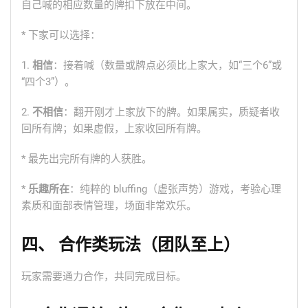
自己喊的相应数量的牌扣下放在中间。
* 下家可以选择：
1.
相信
：接着喊（数量或牌点必须比上家大，如“三个6”或
“四个3”）。
2.
不相信
：翻开刚才上家放下的牌。如果属实，质疑者收
回所有牌；如果虚假，上家收回所有牌。
* 最先出完所有牌的人获胜。
*
乐趣所在
：纯粹的 bluffing（虚张声势）游戏，考验心理
素质和面部表情管理，场面非常欢乐。
四、 合作类玩法（团队至上）
玩家需要通力合作，共同完成目标。